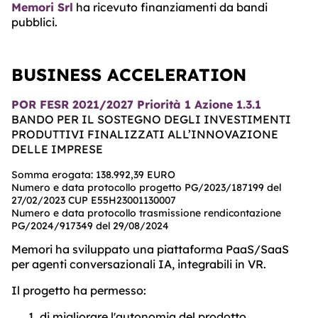
Memori Srl
ha ricevuto finanziamenti da bandi
ABOUT
pubblici.
TRUST
CENTER
BUSINESS ACCELERATION
POR FESR 2021/2027 Priorità 1 Azione 1.3.1
BANDO PER IL SOSTEGNO DEGLI INVESTIMENTI
PRODUTTIVI FINALIZZATI ALL’INNOVAZIONE
DELLE IMPRESE
Somma erogata: 138.992,39 EURO
Numero e data protocollo progetto PG/2023/187199 del
27/02/2023 CUP E55H23001130007
Numero e data protocollo trasmissione rendicontazione
PG/2024/917349 del 29/08/2024
Memori ha sviluppato una piattaforma PaaS/SaaS
per agenti conversazionali IA, integrabili in VR.
Il progetto ha permesso:
di migliorare l'autonomia del prodotto